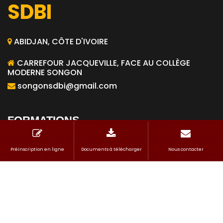
SDBI
ABIDJAN, CÔTE D'IVOIRE
CARREFOUR JACQUEVILLE, FACE AU COLLÈGE
MODERNE SONGON
songonsdbi@gmail.com
FORMATIONS
Préinscription en ligne
Documents à télécharger
Nous contacter
Génie Civil Option Bâtiment
Informatique Developpeur d'Applications
Finance Comptabilité et Gestion des Entreprises
Ressources Humaines et Communication