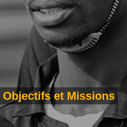
O
b
j
e
c
t
i
f
s
e
t
M
i
s
s
i
o
n
s